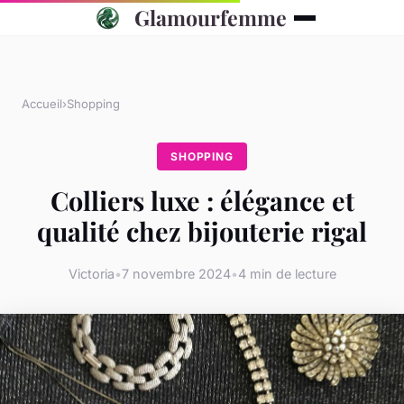
Glamourfemme
Accueil
›
Shopping
SHOPPING
Colliers luxe : élégance et
qualité chez bijouterie rigal
Victoria
•
7 novembre 2024
•
4 min de lecture