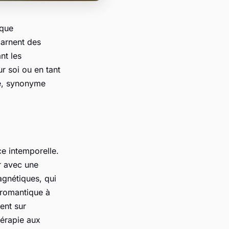
ique
carnent des
nt les
r soi ou en tant
ue, synonyme
ce intemporelle.
r avec une
agnétiques, qui
 romantique à
ent sur
hérapie aux