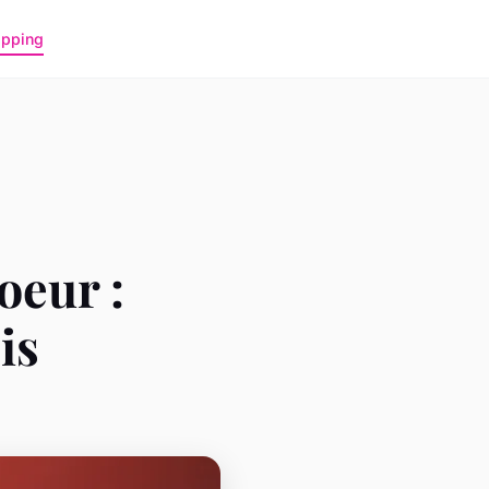
pping
oeur :
is