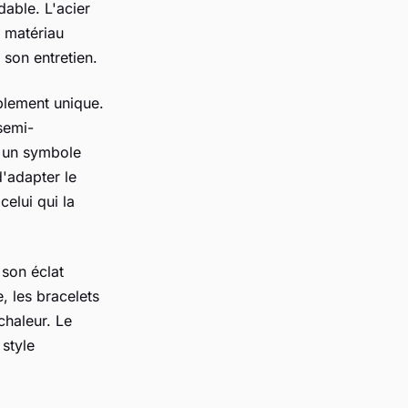
dable. L'acier
 matériau
 son entretien.
blement unique.
 semi-
n un symbole
d'adapter le
elui qui la
 son éclat
, les bracelets
chaleur. Le
style