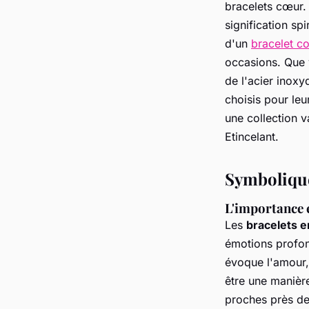
bracelets cœur. 
signification sp
d'un
bracelet c
occasions. Que v
de l'acier inoxy
choisis pour leu
une collection v
Etincelant.
Symbolique
L'importance 
Les
bracelets 
émotions profon
évoque l'amour,
être une manièr
proches près de