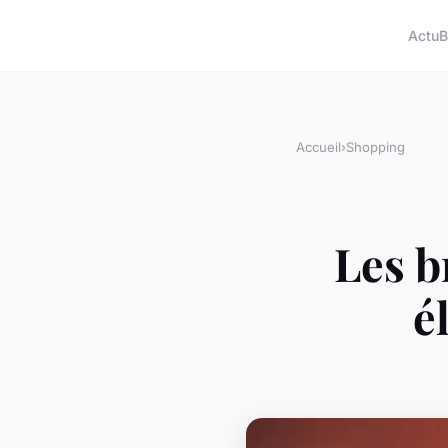
Actu
B
Accueil
›
Shopping
Les b
é