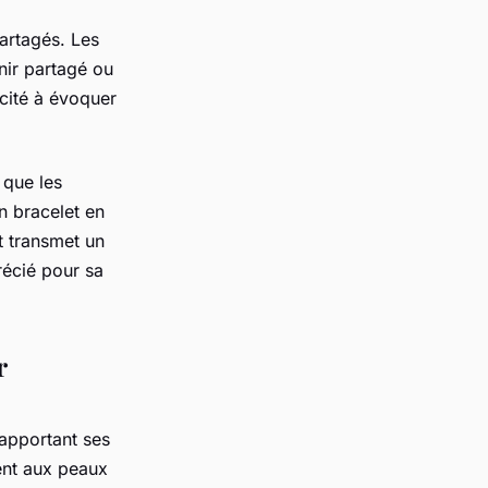
artagés. Les
ir partagé ou
acité à évoquer
 que les
un bracelet en
 transmet un
écié pour sa
r
apportant ses
ient aux peaux