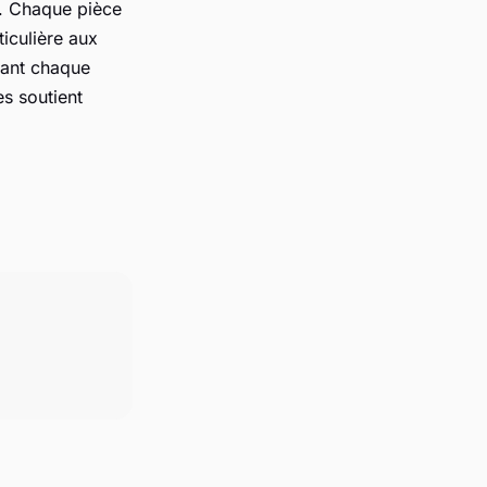
é. Chaque pièce
ticulière aux
ndant chaque
es soutient