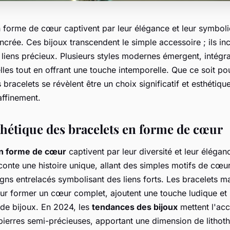
n forme de cœur captivent par leur élégance et leur symbol
crée. Ces bijoux transcendent le simple accessoire ; ils in
liens précieux. Plusieurs styles modernes émergent, intégra
les tout en offrant une touche intemporelle. Que ce soit pou
bracelets se révèlent être un choix significatif et esthétiq
affinement.
sthétique des bracelets en forme de cœur
en forme de cœur
captivent par leur diversité et leur élégan
conte une histoire unique, allant des simples motifs de cœu
signs entrelacés symbolisant des liens forts. Les bracelets m
our former un cœur complet, ajoutent une touche ludique et
 de bijoux. En 2024, les
tendances des bijoux
mettent l'acc
 pierres semi-précieuses, apportant une dimension de lithot