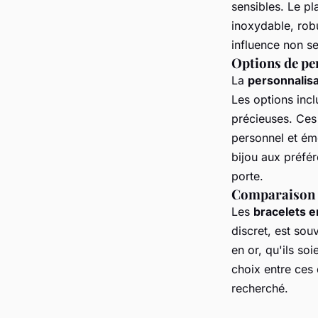
sensibles. Le pl
inoxydable, rob
influence non se
Options de pe
La
personnalisa
Les options inclu
précieuses. Ces
personnel et émo
bijou aux préfér
porte.
Comparaison d
Les
bracelets e
discret, est sou
en or, qu'ils so
choix entre ces
recherché.