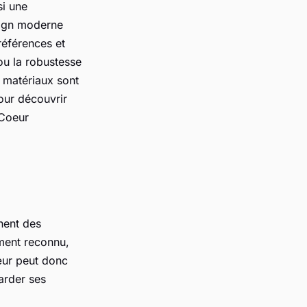
si une
esign moderne
références et
 ou la robustesse
s matériaux sont
Pour découvrir
 Coeur
nent des
ement reconnu,
œur peut donc
arder ses