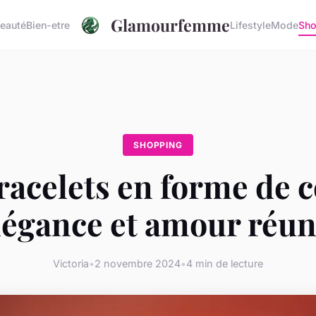
Glamourfemme
eauté
Bien-etre
Lifestyle
Mode
Sho
SHOPPING
racelets en forme de c
légance et amour réun
Victoria
•
2 novembre 2024
•
4 min de lecture