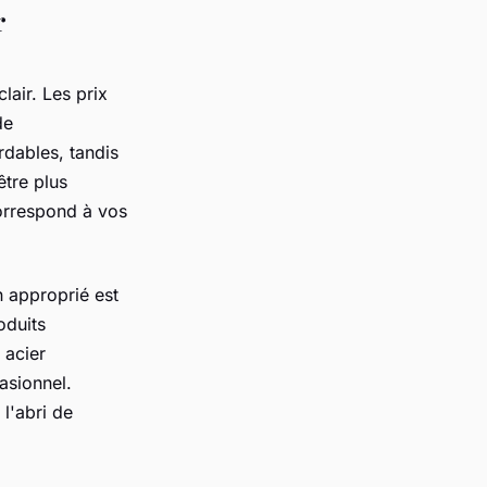
r
clair. Les prix
de
rdables, tandis
être plus
correspond à vos
n approprié est
oduits
 acier
asionnel.
l'abri de